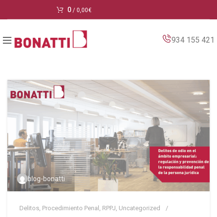
0
/
0,00
€
934 155 421
blog-bonatti
Delitos
,
Procedimiento Penal
,
RPPJ
,
Uncategorized