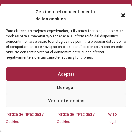
Gestionar el consentimiento
de las cookies
Para ofrecer las mejores experiencias, utilizamos tecnologías como las
cookies para almacenar y/o acceder a la información del dispositivo. El
consentimiento de estas tecnologías nos permitirá procesar datos como
el comportamiento de navegación o las identificaciones únicas en este
sitio. No consentir o retirar el consentimiento, puede afectar
negativamente a ciertas características y funciones.
¿No eres un bot? Resuelve esta operación: 6+2=X?
Aceptar
Denegar
Ver preferencias
Política de Privacidad y
Política de Privacidad y
Aviso
2024 I
BONATTI PENAL
Todos los derechos reservados
Cookies
Cookies
Legal
Especialistas en Derecho Penal Económico