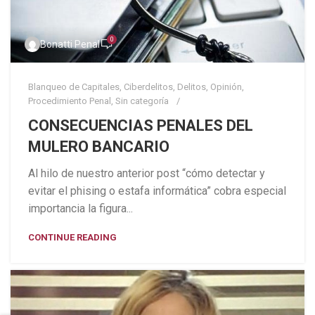
0
Bonatti Penal
Blanqueo de Capitales
,
Ciberdelitos
,
Delitos
,
Opinión
,
Procedimiento Penal
,
Sin categoría
CONSECUENCIAS PENALES DEL
MULERO BANCARIO
Al hilo de nuestro anterior post “cómo detectar y
evitar el phising o estafa informática” cobra especial
importancia la figura...
CONTINUE READING