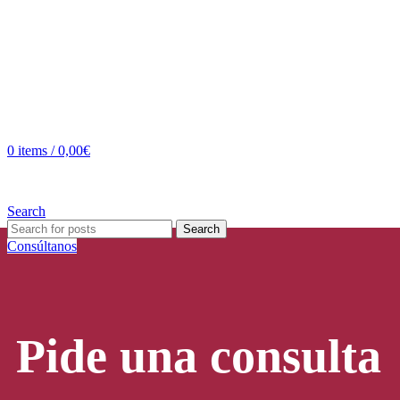
0
items
/
0,00
€
Search
Search
Consúltanos
Pide una consulta