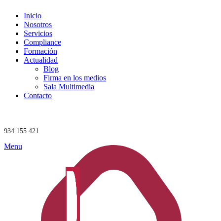
Inicio
Nosotros
Servicios
Compliance
Formación
Actualidad
Blog
Firma en los medios
Sala Multimedia
Contacto
934 155 421
Menu