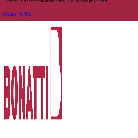
acuerdo con el acuerdo de usuario y la política de privacidad.
0
items
/
0,00
€