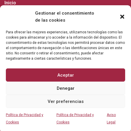
Inicio
Gestionar el consentimiento
Nosotros
de las cookies
Abogados Penalistas
Para ofrecer las mejores experiencias, utilizamos tecnologías como las
cookies para almacenar y/o acceder a la información del dispositivo. El
Compliance
consentimiento de estas tecnologías nos permitirá procesar datos como
el comportamiento de navegación o las identificaciones únicas en este
sitio. No consentir o retirar el consentimiento, puede afectar
Formación
negativamente a ciertas características y funciones.
INFORMACIÓN DE INTERÉS
Aceptar
Denegar
Política de Privacidad y Cookies
Ver preferencias
Aviso Legal
Política de Privacidad y
Política de Privacidad y
Aviso
Contacto
Cookies
Cookies
Legal
Actualidad