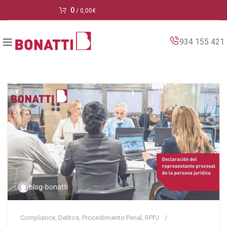
0
/
0,00
€
934 155 421
blog-bonatti
Compliance
,
Delitos
,
Procedimiento Penal
,
RPPJ