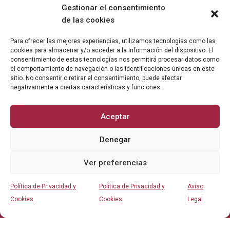
Gestionar el consentimiento
Nosotros
de las cookies
Para ofrecer las mejores experiencias, utilizamos tecnologías como las
Abogados Penalistas
cookies para almacenar y/o acceder a la información del dispositivo. El
consentimiento de estas tecnologías nos permitirá procesar datos como
Compliance
el comportamiento de navegación o las identificaciones únicas en este
sitio. No consentir o retirar el consentimiento, puede afectar
negativamente a ciertas características y funciones.
Formación
Aceptar
INFORMACIÓN DE INTERÉS
Denegar
Política de Privacidad y Cookies
Ver preferencias
Aviso Legal
Política de Privacidad y
Política de Privacidad y
Aviso
Contacto
Cookies
Cookies
Legal
Actualidad