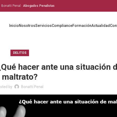
Bonatti Penal ·
Abogados Penalistas
Inicio
Nosotros
Servicios
Compliance
Formación
Actualidad
Con
DELITOS
¿Qué hacer ante una situación 
maltrato?
sted by
Bonatti Penal