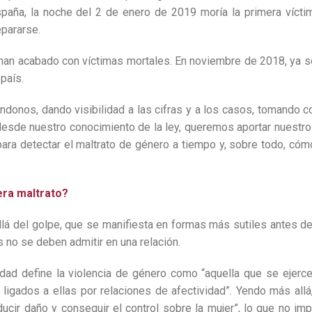
aña, la noche del 2 de enero de 2019 moría la primera vícti
epararse.
 han acabado con víctimas mortales. En noviembre de 2018, ya 
país.
ndonos, dando visibilidad a las cifras y a los casos, tomando c
desde nuestro conocimiento de la ley, queremos aportar nuestro
ara detectar el maltrato de género a tiempo y, sobre todo, có
era maltrato?
á del golpe, que se manifiesta en formas más sutiles antes de 
s no se deben admitir en una relación.
ldad define la violencia de género como “aquella que se ejerc
ligados a ellas por relaciones de afectividad”. Yendo más all
cir daño y conseguir el control sobre la mujer”, lo que no imp