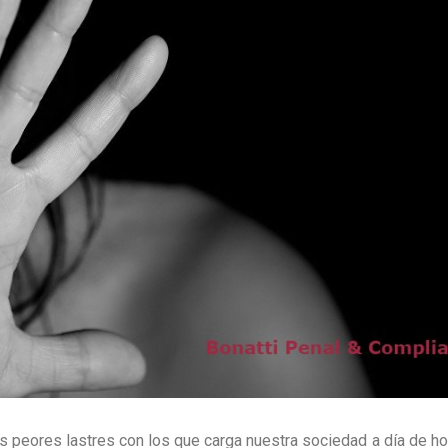
s peores lastres con los que carga nuestra sociedad a día de ho