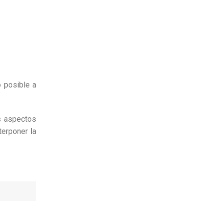
o posible a
s aspectos
terponer la