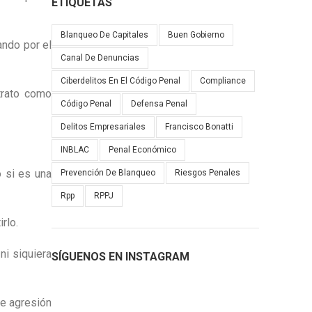
ETIQUETAS
Blanqueo De Capitales
Buen Gobierno
ando por el
Canal De Denuncias
Ciberdelitos En El Código Penal
Compliance
ltrato como
Código Penal
Defensa Penal
Delitos Empresariales
Francisco Bonatti
INBLAC
Penal Económico
o si es una
Prevención De Blanqueo
Riesgos Penales
Rpp
RPPJ
rlo.
ni siquiera
SÍGUENOS EN INSTAGRAM
de agresión