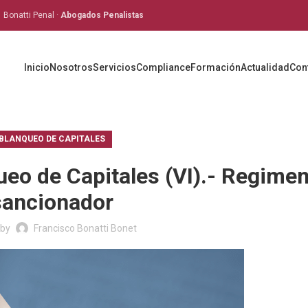
Bonatti Penal ·
Abogados Penalistas
Inicio
Nosotros
Servicios
Compliance
Formación
Actualidad
Con
BLANQUEO DE CAPITALES
eo de Capitales (VI).- Regime
sancionador
 by
Francisco Bonatti Bonet