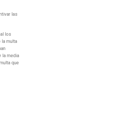
tivar las
al los
 la multa
han
 la media
 multa que