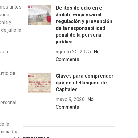
bros antes
Delitos de odio en el
isión
ámbito empresarial:
regulación y prevención
onia y
de la responsabilidad
de julio la
penal de la persona
jurídica
sten
agosto 25, 2025
No
Comments
unto de
Claves para comprender
qué es el Blanqueo de
Capitales
o
mayo 9, 2020
No
personal
Comments
de la
nunciados,