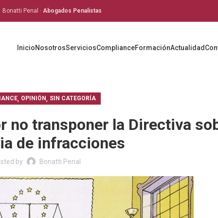
Bonatti Penal ·
Abogados Penalistas
Inicio
Nosotros
Servicios
Compliance
Formación
Actualidad
Con
,
,
IANCE
OPINIÓN
SIN CATEGORÍA
r no transponer la Directiva so
a de infracciones
sted by
Bonatti Penal