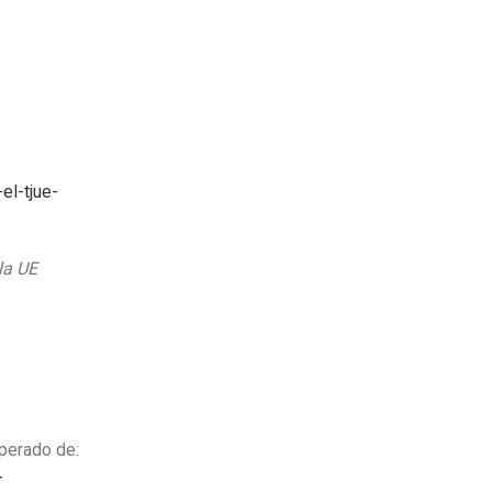
el-tjue-
la UE
perado de:
-