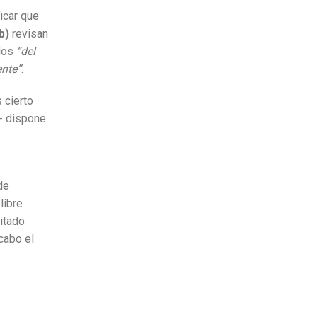
icar que
b)
revisan
ados
“del
ente”
.
 cierto
- dispone
de
libre
itado
cabo el