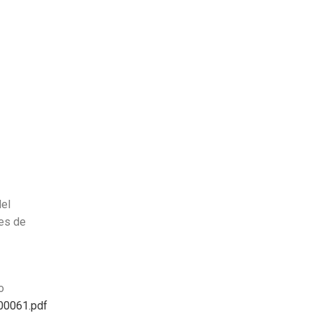
del
les de
o
00061.pdf