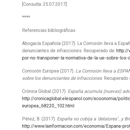
[Consulta: 25.07.2017].
****
Referencias bibliográficas
Abogacía Española (2017). La Comisión lleva a España
denunciantes de infracciones. Recuperado de:
http:/
por-no-transponer-la-normativa-de-la-ue-sobre-los-
Comisión Europea (2017).
La Comisión lleva a ESPAÑA
sobre los denunciantes de infracciones
. Recuperado
Crónica Global (2017).
España acumula (nuevas) adve
http://cronicaglobal.elespanol.com/ecoonomia/poli
europea_68220_102.html
Pérez, B. (2017).
España no cobija a ‘delatores’…y Bru
http://www.lainformacion.com/economia/Espana-pro