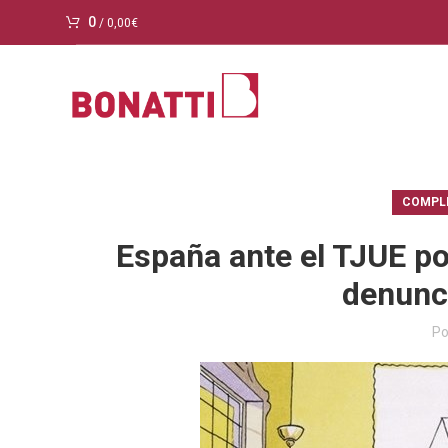
0
/
0,00
€
COMPL
España ante el TJUE po
denunci
Po