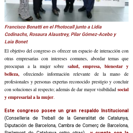
Francisco Bonatti en el Photocall junto a Lidia
Codinachs, Rosaura Alaustrey, Pilar Gómez-Acebo y
Laia Bonet
El objetivo del congreso es ofrecer un espacio de interacción con
otras empresarias con intereses comunes, abordar temas que
s
alud, empresa, bienestar y
preocupan a la mujer sobre
belleza
,
ofreciendo información relevante de la mano de
profesionales y personas expertas reconocido prestigio y concluir
social
con soluciones al respecto; además de dar mayor visibilida
d
y empresarial a la mujer
.
Este congreso posee un gran respaldo Institucional
(Conselleria de Treball de la Generalitat de Catalunya,
Diputación de Barcelona, Cambra de Comerç de Barcelona,
Parlament de Catalunya entre otras)
y cuenta con la